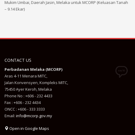
Mukim Umbai, Daerah Jasin, Melaka untuk MCORP (Keluasan Tanah
– 9.14 Ekar)
CONTACT US
Perbadanan Melaka (MCORP)
Aras 4-11 Menara MITC,
Jalan Konvensyen, Kompleks MITC,
75450 Ayer Keroh, Melaka
Phone No : +606 - 232 4433
Fax : +606 - 232 4434
ONCC : +606 - 333 3333
Email:
info@mcorp.gov.my
Open in Google Maps