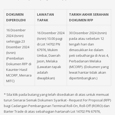
DOKUMEN
LAWATAN
TARIKH AKHIR SERAHAN
DIPEROLEHI
TAPAK
DOKUMEN RFP
16 Disember
16 Disember 2024
30 Disember 2024 (Isnin)
2024 (Isnin)
(Isnin) 10.00 pagi
pada atau sebelum 12
sehingga 23
di Lot 14702 PN
tengah hari dan
Disember 2024
67976, Mukim
dimasukkan ke dalam
(Isnin)
Umbai, Daerah
peti sebutharga di Aras 4,
(Pembelian
Jasin, Melaka
Perbadanan Melaka
Dokumen RFP di
(Lawatan tapak
(MCORP). (Dokumen yang
Kaunter Hasil
adalah
lewat hantar tidak akan
MCORP, Menara
diwajibkan)
dipertimbangkan.)
MITC)
* Sila klik pada butang yang telah disediakan di atas untuk memuat
turun Senarai Semak Dokumen Syarikat - Request For Proposal (RFP)
bagi Cadangan Pembangunan Terminal Roll-On, Roll-Off (RORO) dan
Barter Trade di atas sebahagian hartanah Lot 14702 PN 67976,