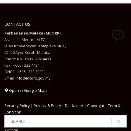
CONTACT US
Perbadanan Melaka (MCORP)
Aras 4-11 Menara MITC,
Jalan Konvensyen, Kompleks MITC,
75450 Ayer Keroh, Melaka
Phone No : +606 - 232 4433
Fax : +606 - 232 4434
ONCC : +606 - 333 3333
Email:
info@mcorp.gov.my
Open in Google Maps
Security Policy
|
Privacy & Policy
|
Disclaimer
|
Copyright
|
Term &
Condition
MCORP